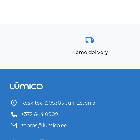
Home delivery
Kesk tee 3, 75305 Jüri, Estonia
+372 644 0909
zapros@lumico.ee